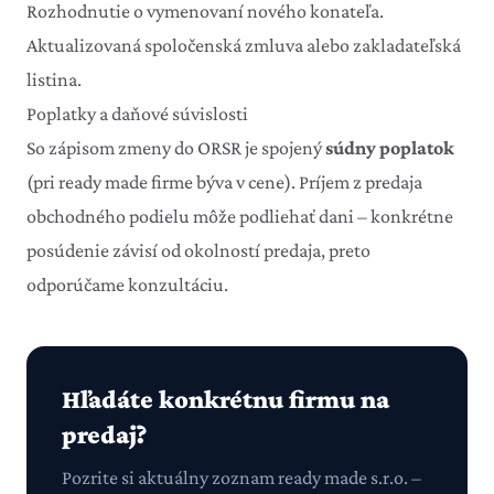
Rozhodnutie o vymenovaní nového konateľa.
Aktualizovaná spoločenská zmluva alebo zakladateľská
listina.
Poplatky a daňové súvislosti
So zápisom zmeny do ORSR je spojený
súdny poplatok
(pri ready made firme býva v cene). Príjem z predaja
obchodného podielu môže podliehať dani – konkrétne
posúdenie závisí od okolností predaja, preto
odporúčame konzultáciu.
Hľadáte konkrétnu firmu na
predaj?
Pozrite si aktuálny zoznam ready made s.r.o. –