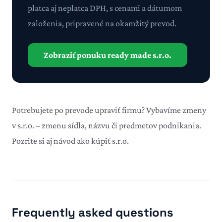
platca aj neplatca DPH, s cenami a dátumom
založenia, pripravené na okamžitý prevod.
Zobraziť ponuku ready made s.r.o.
Potrebujete po prevode upraviť firmu? Vybavíme
zmeny
v s.r.o.
– zmenu sídla, názvu či predmetov podnikania.
Pozrite si aj
návod ako kúpiť s.r.o.
Frequently asked questions