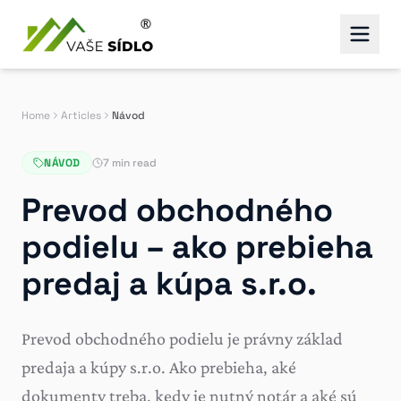
Home
Articles
Návod
NÁVOD
7 min read
Prevod obchodného
podielu – ako prebieha
predaj a kúpa s.r.o.
Prevod obchodného podielu je právny základ
predaja a kúpy s.r.o. Ako prebieha, aké
dokumenty treba, kedy je nutný notár a aké sú