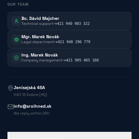
OUR TEAM
Bc. Dávid Majcher
Technical support
+421 940 983 322
Mgr. Marek Novák
Legal department
+421 948 296 779
Ing. Marek Novák
Company management
+421 905 465 160
Jenisejská 45A
040 12 Košice (HQ)
info@sroihned.sk
We reply within 24h