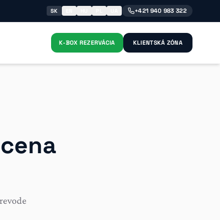
+421 940 983 322
SK
EN
HU
PL
UA
K-BOX REZERVÁCIA
KLIENTSKÁ ZÓNA
, cena
prevode