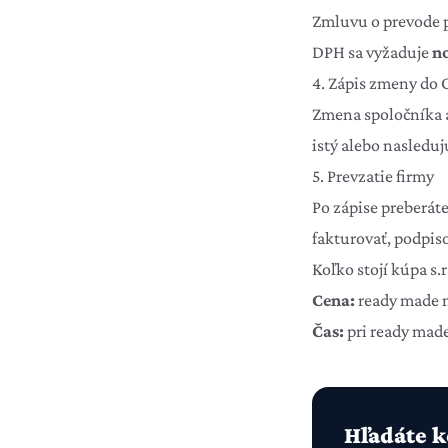
Zmluvu o prevode p
DPH sa vyžaduje
no
4. Zápis zmeny do
Zmena spoločníka a
istý alebo nasledu
5. Prevzatie firmy
Po zápise preberá
fakturovať, podpiso
Koľko stojí kúpa s.r
Cena:
ready made n
Čas:
pri ready made
Hľadáte k