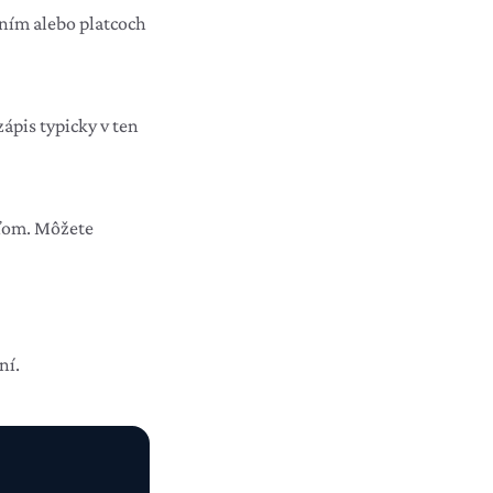
ním alebo platcoch
zápis typicky v ten
eľom. Môžete
ní.