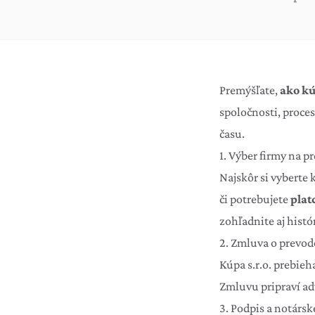
Premýšľate,
ako kúp
spoločnosti, proces
času.
1. Výber firmy na pr
Najskôr si vyberte
či potrebujete
plat
zohľadnite aj histó
2. Zmluva o prevo
Kúpa s.r.o. prebie
Zmluvu pripraví ad
3. Podpis a notársk