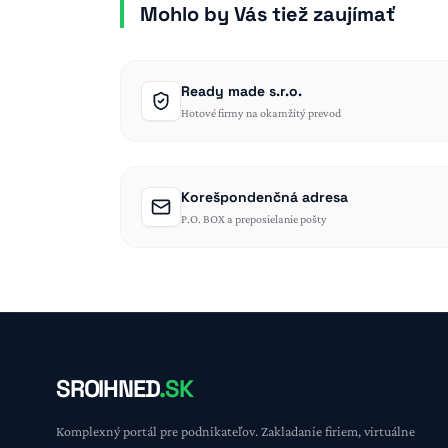
Mohlo by Vás tiež zaujímať
Ready made s.r.o.
Hotové firmy na okamžitý prevod
Korešpondenčná adresa
P.O. BOX a preposielanie pošty
SROIHNED
.SK
Komplexný portál pre podnikateľov. Zakladanie firiem, virtuálne