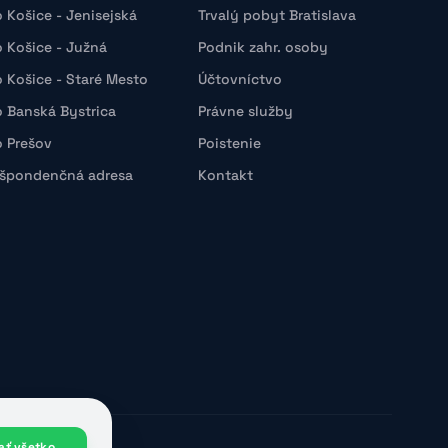
o Košice - Jenisejská
Trvalý pobyt Bratislava
o Košice - Južná
Podnik zahr. osoby
o Košice - Staré Mesto
Účtovníctvo
o Banská Bystrica
Právne služby
o Prešov
Poistenie
špondenčná adresa
Kontakt
jať všetko