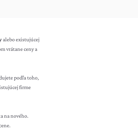
y
alebo existujúcej
om vrátane ceny a
dujete podľa toho,
istujúcej firme
a na nového.
cene.