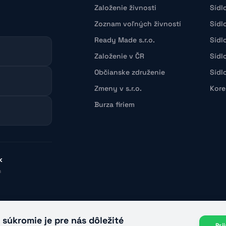
Založenie živnosti
Sídl
Zoznam voľných živností
Sídl
Ready Made s.r.o.
Sídl
Založenie v ČR
Sídl
Občianske združenie
Sídl
Zmeny v s.r.o.
Kore
Burza firiem
k
h
 súkromie je pre nás dôležité
Pri