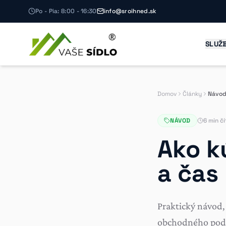
Po - Pia: 8:00 - 16:30
info@sroihned.sk
SLUŽ
Domov
Články
Návo
NÁVOD
6 min čí
Ako kú
a čas
Praktický návod,
obchodného podie