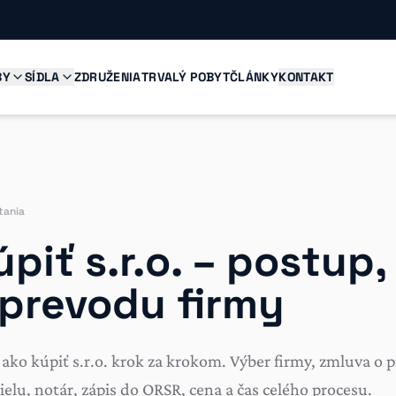
BY
SÍDLA
ZDRUŽENIA
TRVALÝ POBYT
ČLÁNKY
KONTAKT
d
tania
piť s.r.o. – postup
 prevodu firmy
 ako kúpiť s.r.o. krok za krokom. Výber firmy, zmluva o 
lu, notár, zápis do ORSR, cena a čas celého procesu.