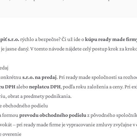
iť s.r.o.
rýchlo a bezpečne? Či už ide o
kúpu ready made firm
 je jasne daný. V tomto návode nájdete celý postup krok za krok
edaj
 konkrétnu
s.r.o. na predaj
. Pri ready made spoločnosti sa rozho
cu DPH
alebo
neplatcu DPH
, podľa roku založenia a ceny. Pri ex
riu, obrat a predmety podnikania.
de obchodného podielu
ha formou
prevodu obchodného podielu
z pôvodného spoločník
vokát – pri ready made firme je vypracovanie zmluvy zvyčajne v 
e overenie