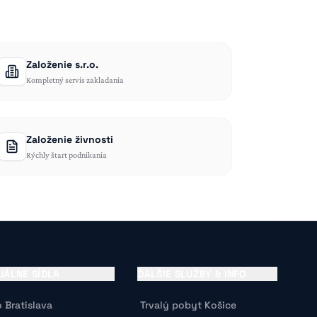
Založenie s.r.o.
Kompletný servis zakladania
Založenie živnosti
Rýchly štart podnikania
UÁLNE SÍDLA
ĎALŠIE SLUŽBY & INFO
o Bratislava
Trvalý pobyt Košice