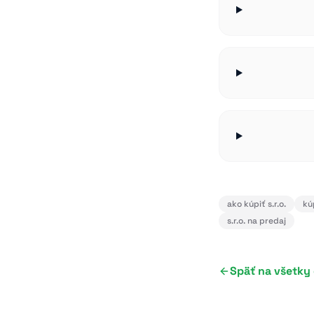
ako kúpiť s.r.o.
kúp
s.r.o. na predaj
Späť na všetky