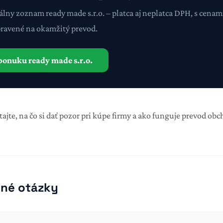
uálny zoznam ready made s.r.o. – platca aj neplatca DPH, s cen
pravené na okamžitý prevod.
ponuku ready made s.r.o.
tajte,
na čo si dať pozor pri kúpe firmy
a ako funguje
prevod obc
ené otázky