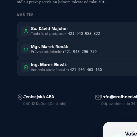
sídla a právny servis na jednom mieste od roku 2011.
NÁŠ TÍM
Bc. Dávid Majcher
Technická podpora
+421 940 983 322
Mgr. Marek Novák
Právne oddelenie
+421 948 296 779
Ing. Marek Novák
Vedenie spoločnosti
+421 905 465 160
Jenisejská 45A
info@sroihned.s
040 12 Košice (Centrála)
Odpovedáme do 24
Vaše