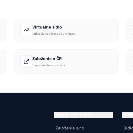
Virtuálne sídlo
Lukratívna adresa od 3 €/mes
Založenie v ČR
Expanzia do zahraničia
SLUŽBY PRE FIRMY
VIRT
Založenie s.r.o.
Sídl