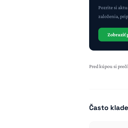
Pozrite si akt
založenia, pri
Zobraziť 
Pred kúpou si prečí
Často klad