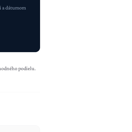
ami a dátumom
hodného podielu
.