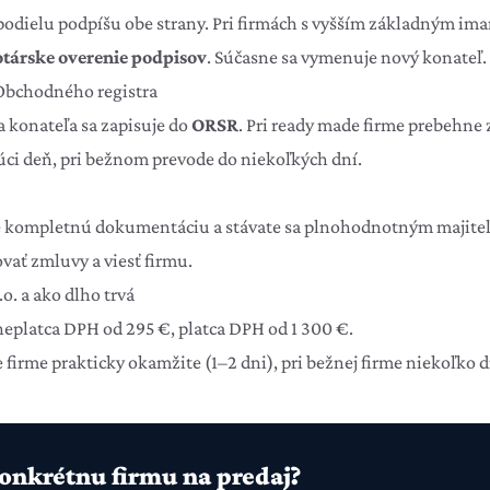
odielu podpíšu obe strany. Pri firmách s vyšším základným ima
társke overenie podpisov
. Súčasne sa vymenuje nový konateľ.
 Obchodného registra
 konateľa sa zapisuje do
ORSR
. Pri ready made firme prebehne 
júci deň, pri bežnom prevode do niekoľkých dní.
te kompletnú dokumentáciu a stávate sa plnohodnotným majit
vať zmluvy a viesť firmu.
.o. a ako dlho trvá
eplatca DPH od 295 €, platca DPH od 1 300 €.
 firme prakticky okamžite (1–2 dni), pri bežnej firme niekoľko d
onkrétnu firmu na predaj?