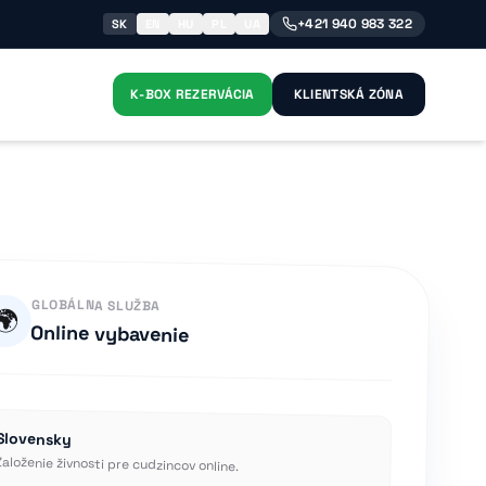
+421 940 983 322
SK
EN
HU
PL
UA
K-BOX REZERVÁCIA
KLIENTSKÁ ZÓNA
GLOBÁLNA SLUŽBA
🌍
Online vybavenie
Slovensky
Založenie živnosti pre cudzincov online.