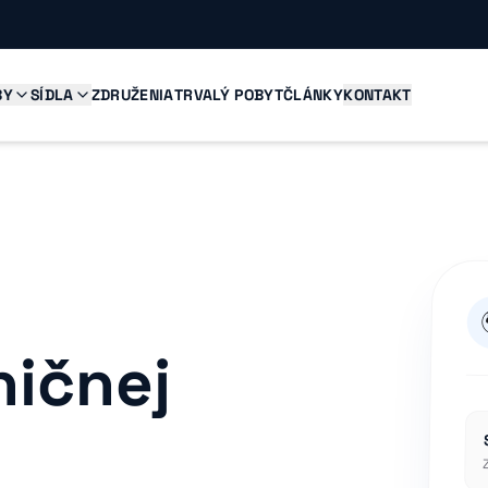
BY
SÍDLA
ZDRUŽENIA
TRVALÝ POBYT
ČLÁNKY
KONTAKT
ničnej