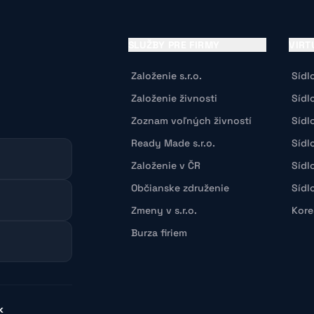
SLUŽBY PRE FIRMY
VIRT
Založenie s.r.o.
Sídl
Založenie živnosti
Sídl
Zoznam voľných živností
Sídl
Ready Made s.r.o.
Sídl
Založenie v ČR
Sídl
Občianske združenie
Sídl
Zmeny v s.r.o.
Kore
Burza firiem
k