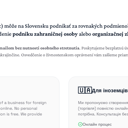
c) môže na Slovensku podnikať za rovnakých podmienok
adenie
podniku zahraničnej osoby
alebo
organizačnej z
emailom bez nutnosti osobného stretnutia
. Poskytujeme bezplatnú úv
 ukrajinčine. Osvedčenie o živnostenskom oprávnení vám zašleme pri
🇺🇦
Для іноземців
f a business for foreign
Ми пропонуємо створення 
 online. No personal
(торгівля) повністю онлайн
on is free. We provide
потрібна. Консультація бе
Онлайн процес