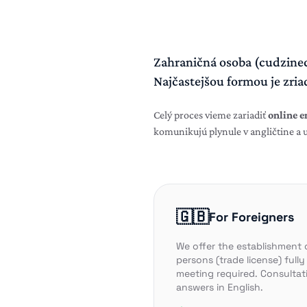
Zahraničná osoba (cudzine
Najčastejšou formou je zri
Celý proces vieme zariadiť
online 
komunikujú plynule v angličtine a
🇬🇧
For Foreigners
We offer the establishment o
persons (trade license) fully
meeting required. Consultati
answers in English.