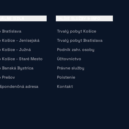
UÁLNE SÍDLA
ĎALŠIE SLUŽBY & INFO
o Bratislava
Trvalý pobyt Košice
o Košice - Jenisejská
Trvalý pobyt Bratislava
o Košice - Južná
Podnik zahr. osoby
o Košice - Staré Mesto
Účtovníctvo
o Banská Bystrica
Právne služby
o Prešov
Poistenie
špondenčná adresa
Kontakt