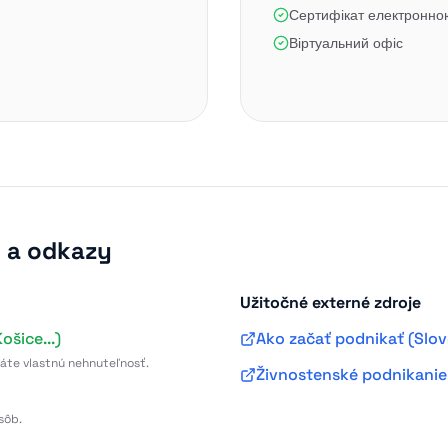
Сертифікат електронн
Віртуальний офіс
e a odkazy
Užitočné externé zdroje
ošice...)
Ako začať podnikať (Slov
máte vlastnú nehnuteľnosť.
Živnostenské podnikanie
sôb.