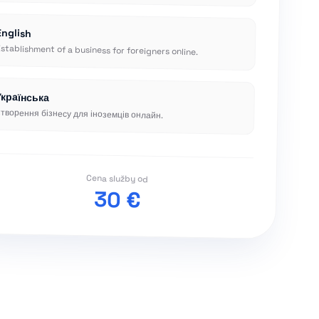
English
stablishment of a business for foreigners online.
Українська
творення бізнесу для іноземців онлайн.
Cena služby od
30 €