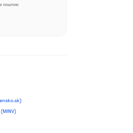
ою поштою
ensko.sk)
 (MINV)