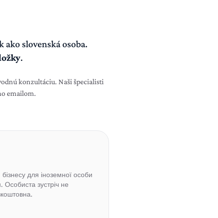
 ako slovenská osoba.
ložky
.
odnú konzultáciu. Naši špecialisti
amo emailom.
бізнесу для іноземної особи
. Особиста зустріч не
зкоштовна.