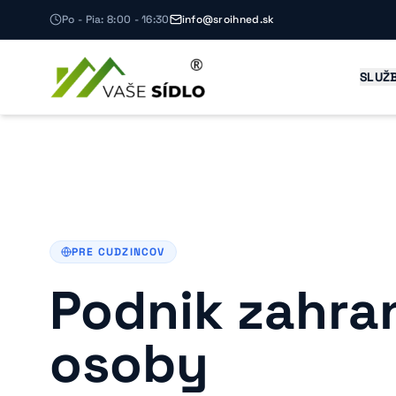
Po - Pia: 8:00 - 16:30
info@sroihned.sk
SLUŽ
PRE CUDZINCOV
Podnik zahra
osoby