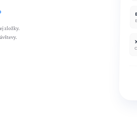
.
E
j zložky.
ávštevy.
С