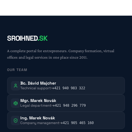
SROIHNED
.SK
A complete portal for entrepreneurs. Company formation, virtual
offices and legal services in one place since 2011.
OUR TEAM
Bc. Dávid Majcher
Technical support
+421 940 983 322
Mgr. Marek Novák
Legal department
+421 948 296 779
Ing. Marek Novák
Company management
+421 905 465 160