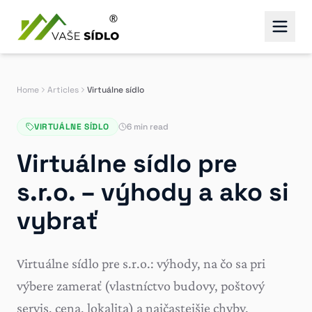
Home
Articles
Virtuálne sídlo
VIRTUÁLNE SÍDLO
6 min read
Virtuálne sídlo pre
s.r.o. – výhody a ako si
vybrať
Virtuálne sídlo pre s.r.o.: výhody, na čo sa pri
výbere zamerať (vlastníctvo budovy, poštový
servis, cena, lokalita) a najčastejšie chyby.