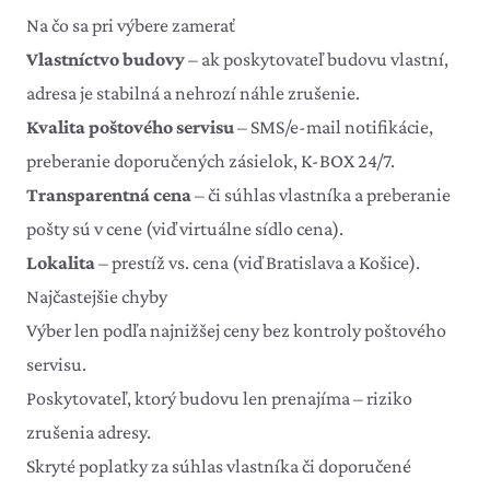
Na čo sa pri výbere zamerať
Vlastníctvo budovy
– ak poskytovateľ budovu vlastní,
adresa je stabilná a nehrozí náhle zrušenie.
Kvalita poštového servisu
– SMS/e-mail notifikácie,
preberanie doporučených zásielok, K-BOX 24/7.
Transparentná cena
– či súhlas vlastníka a preberanie
pošty sú v cene (viď
virtuálne sídlo cena
).
Lokalita
– prestíž vs. cena (viď
Bratislava
a
Košice
).
Najčastejšie chyby
Výber len podľa najnižšej ceny bez kontroly poštového
servisu.
Poskytovateľ, ktorý budovu len prenajíma – riziko
zrušenia adresy.
Skryté poplatky za súhlas vlastníka či doporučené