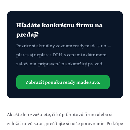
Hľadáte konkrétnu firmu na
predaj?
Pozrite si aktuálny zoznam ready made s.r.o. –
platca aj neplatca DPH, s cenami a dátumom
založenia, pripravené na okamžitý prevod.
Zobraziť ponuku ready made s.r.o.
Ak ešte len zvažujete, či kúpiť hotovú firmu alebo si
založiť novú s.r.o.
, prečítajte si naše porovnanie. Po kúpe