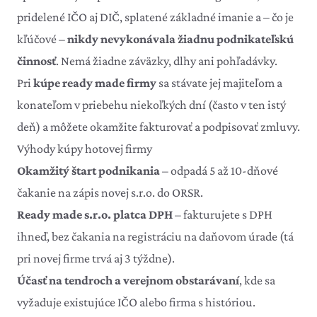
pridelené IČO aj DIČ, splatené základné imanie a – čo je
kľúčové –
nikdy nevykonávala žiadnu podnikateľskú
činnosť
. Nemá žiadne záväzky, dlhy ani pohľadávky.
Pri
kúpe ready made firmy
sa stávate jej majiteľom a
konateľom v priebehu niekoľkých dní (často v ten istý
deň) a môžete okamžite fakturovať a podpisovať zmluvy.
Výhody kúpy hotovej firmy
Okamžitý štart podnikania
– odpadá 5 až 10-dňové
čakanie na zápis novej s.r.o. do ORSR.
Ready made s.r.o. platca DPH
– fakturujete s DPH
ihneď, bez čakania na registráciu na daňovom úrade (tá
pri novej firme trvá aj 3 týždne).
Účasť na tendroch a verejnom obstarávaní
, kde sa
vyžaduje existujúce IČO alebo firma s históriou.