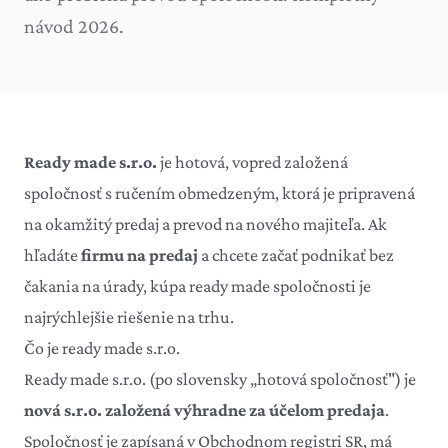
návod 2026.
Ready made s.r.o.
je hotová, vopred založená
spoločnosť s ručením obmedzeným, ktorá je pripravená
na okamžitý predaj a prevod na nového majiteľa. Ak
hľadáte
firmu na predaj
a chcete začať podnikať bez
čakania na úrady, kúpa ready made spoločnosti je
najrýchlejšie riešenie na trhu.
Čo je ready made s.r.o.
Ready made s.r.o. (po slovensky „hotová spoločnosť") je
nová s.r.o. založená výhradne za účelom predaja
.
Spoločnosť je zapísaná v Obchodnom registri SR, má