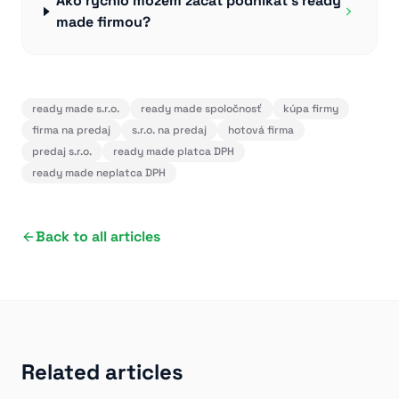
Ako rýchlo môžem začať podnikať s ready
made firmou?
ready made s.r.o.
ready made spoločnosť
kúpa firmy
firma na predaj
s.r.o. na predaj
hotová firma
predaj s.r.o.
ready made platca DPH
ready made neplatca DPH
Back to all articles
Related articles