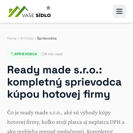
Home
Articles
Sprievodca
SPRIEVODCA
8 min read
Ready made s.r.o.:
kompletný sprievodca
kúpou hotovej firmy
Čo je ready made s.r.o., aké sú výhody kúpy
hotovej firmy, koľko stojí platca aj neplatca DPH a
ako prebieha prevod spoločnosti. Kompletný