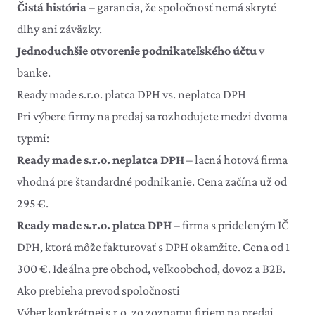
Čistá história
– garancia, že spoločnosť nemá skryté
dlhy ani záväzky.
Jednoduchšie otvorenie podnikateľského účtu
v
banke.
Ready made s.r.o. platca DPH vs. neplatca DPH
Pri výbere firmy na predaj sa rozhodujete medzi dvoma
typmi:
Ready made s.r.o. neplatca DPH
– lacná hotová firma
vhodná pre štandardné podnikanie. Cena začína už od
295 €.
Ready made s.r.o. platca DPH
– firma s prideleným IČ
DPH, ktorá môže fakturovať s DPH okamžite. Cena od 1
300 €. Ideálna pre obchod, veľkoobchod, dovoz a B2B.
Ako prebieha prevod spoločnosti
Výber konkrétnej s.r.o. zo zoznamu firiem na predaj.