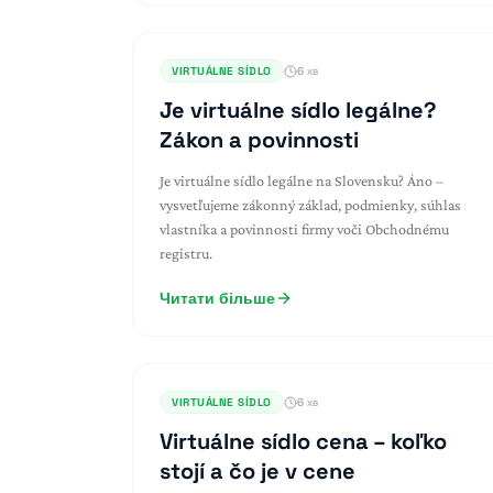
VIRTUÁLNE SÍDLO
6 хв
Je virtuálne sídlo legálne?
Zákon a povinnosti
Je virtuálne sídlo legálne na Slovensku? Áno –
vysvetľujeme zákonný základ, podmienky, súhlas
vlastníka a povinnosti firmy voči Obchodnému
registru.
Читати більше
VIRTUÁLNE SÍDLO
6 хв
Virtuálne sídlo cena – koľko
stojí a čo je v cene