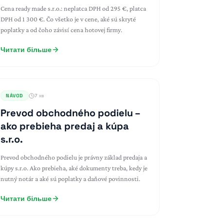
Cena ready made s.r.o.: neplatca DPH od 295 €, platca
DPH od 1 300 €. Čo všetko je v cene, aké sú skryté
poplatky a od čoho závisí cena hotovej firmy.
Читати більше
NÁVOD
7 хв
Prevod obchodného podielu –
ako prebieha predaj a kúpa
s.r.o.
Prevod obchodného podielu je právny základ predaja a
kúpy s.r.o. Ako prebieha, aké dokumenty treba, kedy je
nutný notár a aké sú poplatky a daňové povinnosti.
Читати більше