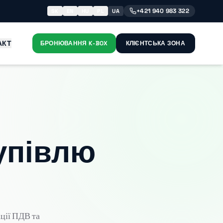
+421 940 983 322
SK
EN
HU
PL
UA
АКТ
БРОНЮВАННЯ K-BOX
КЛІЄНТСЬКА ЗОНА
купівлю
ації ПДВ та