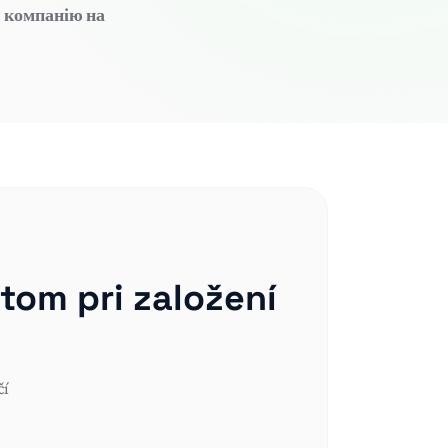
и
компанію на
tom pri založení
čí