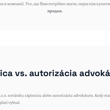
ки в компанії. Усе, що Вам потрібно знати, перш ніж купит
продаж
.
ica vs. autorizácia advoká
 s.r.o. notársku zápisnicu alebo autorizáciu advokátom. Kedy sta
platí vybrať.