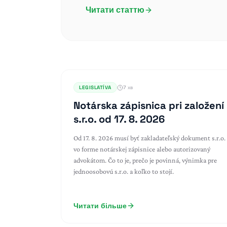
Читати статтю
LEGISLATÍVA
7 хв
Notárska zápisnica pri založení
s.r.o. od 17. 8. 2026
Od 17. 8. 2026 musí byť zakladateľský dokument s.r.o.
vo forme notárskej zápisnice alebo autorizovaný
advokátom. Čo to je, prečo je povinná, výnimka pre
jednoosobovú s.r.o. a koľko to stojí.
Читати більше