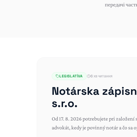
передачі част
LEGISLATÍVA
6 хв читання
Notárska zápisn
s.r.o.
Od 17. 8. 2026 potrebujete pri založení
advokát, kedy je povinný notár a čo sa o