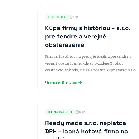
PRE FIRMY
6 хв
Kúpa firmy s históriou – s.r.o.
pre tendre a verejné
obstarávanie
Firma s históriou na predaj je ideálna pre tendre a
verejné obstarávanie, kde sa vyžaduje X rokov
existencie. Výhody, riziká a postup kúpy staršej s.r.o.
Читати більше
NEPLATCA DPH
5 хв
Ready made s.r.o. neplatca
DPH – lacná hotová firma na