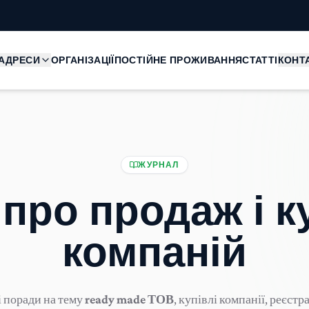
АДРЕСИ
ОРГАНІЗАЦІЇ
ПОСТІЙНЕ ПРОЖИВАННЯ
СТАТТІ
КОНТ
ЖУРНАЛ
 про продаж і 
компаній
 поради на тему
ready made ТОВ
, купівлі компанії, реєстр