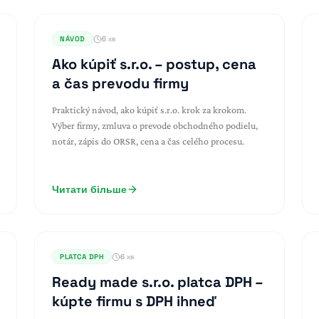
NÁVOD
6 хв
Ako kúpiť s.r.o. – postup, cena
a čas prevodu firmy
Praktický návod, ako kúpiť s.r.o. krok za krokom.
Výber firmy, zmluva o prevode obchodného podielu,
notár, zápis do ORSR, cena a čas celého procesu.
Читати більше
PLATCA DPH
6 хв
Ready made s.r.o. platca DPH –
kúpte firmu s DPH ihneď