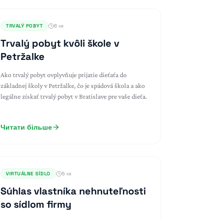
TRVALÝ POBYT
6 хв
Trvalý pobyt kvôli škole v
Petržalke
Ako trvalý pobyt ovplyvňuje prijatie dieťaťa do
základnej školy v Petržalke, čo je spádová škola a ako
legálne získať trvalý pobyt v Bratislave pre vaše dieťa.
Читати більше
VIRTUÁLNE SÍDLO
5 хв
Súhlas vlastníka nehnuteľnosti
so sídlom firmy