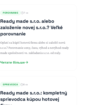
POROVNANIE
7 хв
Ready made s.r.o. alebo
založenie novej s.r.o.? Veľké
porovnanie
Oplatí sa kúpiť hotovú firmu alebo si založiť novú
s.r.o.? Porovnanie ceny, času, výhod a nevýhod ready
made spoločnosti vs. zakladania s.r.o. od nuly.
Читати більше
SPRIEVODCA
8 хв
Ready made s.r.o.: kompletný
sprievodca kúpou hotovej