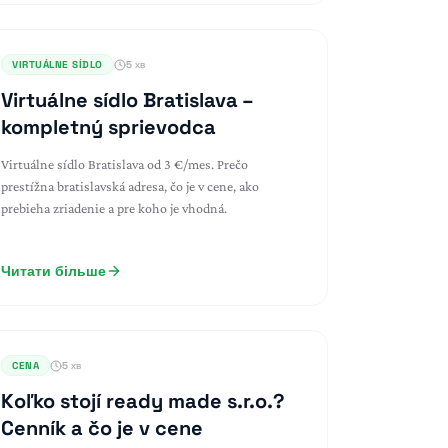
VIRTUÁLNE SÍDLO
5 хв
Virtuálne sídlo Bratislava –
kompletný sprievodca
Virtuálne sídlo Bratislava od 3 €/mes. Prečo
prestížna bratislavská adresa, čo je v cene, ako
prebieha zriadenie a pre koho je vhodná.
Читати більше
CENA
5 хв
Koľko stojí ready made s.r.o.?
Cenník a čo je v cene