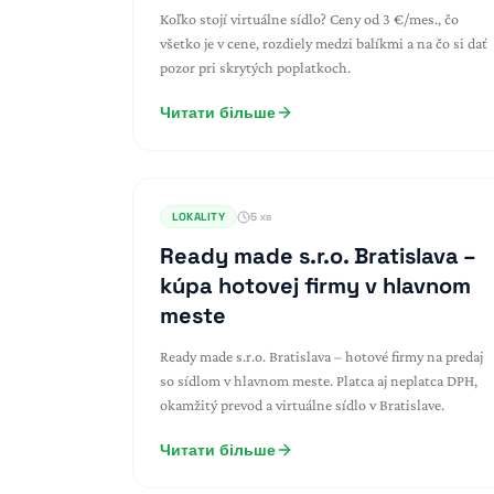
Koľko stojí virtuálne sídlo? Ceny od 3 €/mes., čo
všetko je v cene, rozdiely medzi balíkmi a na čo si dať
pozor pri skrytých poplatkoch.
Читати більше
LOKALITY
5 хв
Ready made s.r.o. Bratislava –
kúpa hotovej firmy v hlavnom
meste
Ready made s.r.o. Bratislava – hotové firmy na predaj
so sídlom v hlavnom meste. Platca aj neplatca DPH,
okamžitý prevod a virtuálne sídlo v Bratislave.
Читати більше