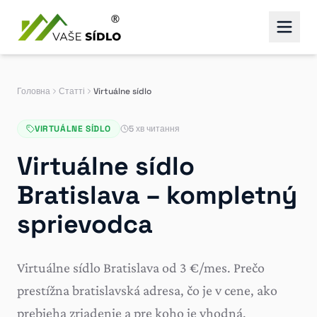
Головна
Статті
Virtuálne sídlo
VIRTUÁLNE SÍDLO
5 хв читання
Virtuálne sídlo
Bratislava – kompletný
sprievodca
Virtuálne sídlo Bratislava od 3 €/mes. Prečo
prestížna bratislavská adresa, čo je v cene, ako
prebieha zriadenie a pre koho je vhodná.