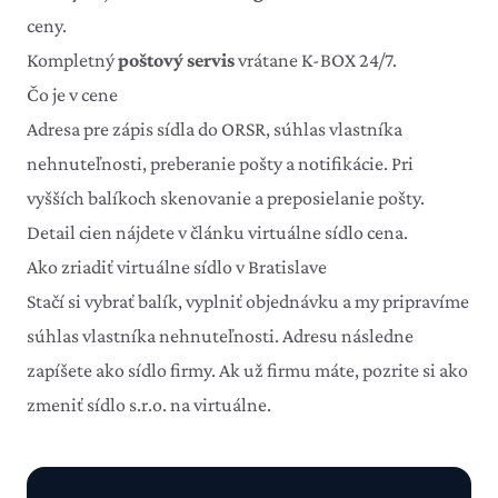
ceny.
Kompletný
poštový servis
vrátane K-BOX 24/7.
Čo je v cene
Adresa pre zápis sídla do ORSR, súhlas vlastníka
nehnuteľnosti, preberanie pošty a notifikácie. Pri
vyšších balíkoch skenovanie a preposielanie pošty.
Detail cien nájdete v článku
virtuálne sídlo cena
.
Ako zriadiť virtuálne sídlo v Bratislave
Stačí si vybrať balík, vyplniť objednávku a my pripravíme
súhlas vlastníka nehnuteľnosti
. Adresu následne
zapíšete ako sídlo firmy. Ak už firmu máte, pozrite si
ako
zmeniť sídlo s.r.o. na virtuálne
.