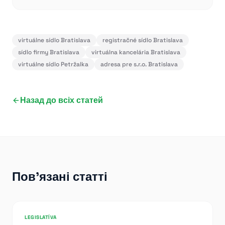
virtuálne sídlo Bratislava
registračné sídlo Bratislava
sídlo firmy Bratislava
virtuálna kancelária Bratislava
virtuálne sídlo Petržalka
adresa pre s.r.o. Bratislava
Назад до всіх статей
Пов'язані статті
LEGISLATÍVA