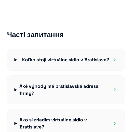
Часті запитання
Koľko stojí virtuálne sídlo v Bratislave?
Aké výhody má bratislavská adresa
firmy?
Ako si zriadim virtuálne sídlo v
Bratislave?