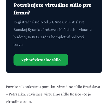
Potrebujete virtuálne sídlo pre
firmu?
Registračné sídlo od 3 €/mes. v Bratislave,
Banskej Bystrici, Prešove a Košiciach – vlastné
budovy, K-BOX 24/7 a kompletný poštový
servis.
Vybrať virtuálne sídlo
Pozrite si konkrétnu ponuku:
virtuálne sídlo Bratislava
– Petržalka
. Súvisiace:
virtuálne sídlo Košice
·
čo je
virtuálne sídlo
.