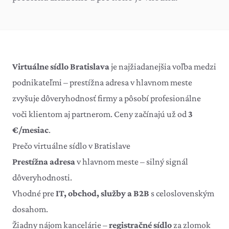
Virtuálne sídlo Bratislava
je najžiadanejšia voľba medzi
podnikateľmi – prestížna adresa v hlavnom meste
zvyšuje dôveryhodnosť firmy a pôsobí profesionálne
voči klientom aj partnerom. Ceny začínajú už od
3
€/mesiac
.
Prečo virtuálne sídlo v Bratislave
Prestížna adresa
v hlavnom meste – silný signál
dôveryhodnosti.
Vhodné pre
IT, obchod, služby a B2B
s celoslovenským
dosahom.
Žiadny nájom kancelárie –
registračné sídlo
za zlomok