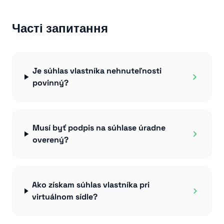
Часті запитання
Je súhlas vlastníka nehnuteľnosti
povinný?
Musí byť podpis na súhlase úradne
overený?
Ako získam súhlas vlastníka pri
virtuálnom sídle?