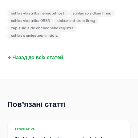
súhlas vlastníka nehnuteľnosti
súhlas so sídlom firmy
súhlas vlastníka ORSR
dokument sídlo firmy
zápis sídla do obchodného registra
súhlas s umiestnením sídla
Назад до всіх статей
Пов'язані статті
LEGISLATÍVA