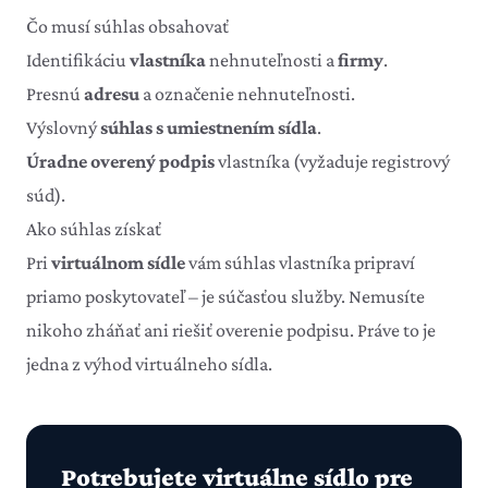
Čo musí súhlas obsahovať
Identifikáciu
vlastníka
nehnuteľnosti a
firmy
.
Presnú
adresu
a označenie nehnuteľnosti.
Výslovný
súhlas s umiestnením sídla
.
Úradne overený podpis
vlastníka (vyžaduje registrový
súd).
Ako súhlas získať
Pri
virtuálnom sídle
vám súhlas vlastníka pripraví
priamo poskytovateľ – je súčasťou služby. Nemusíte
nikoho zháňať ani riešiť overenie podpisu. Práve to je
jedna z výhod
virtuálneho sídla
.
Potrebujete virtuálne sídlo pre