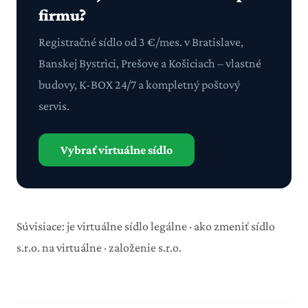
firmu?
Registračné sídlo od 3 €/mes. v Bratislave,
Banskej Bystrici, Prešove a Košiciach – vlastné
budovy, K-BOX 24/7 a kompletný poštový
servis.
Vybrať virtuálne sídlo
Súvisiace:
je virtuálne sídlo legálne
·
ako zmeniť sídlo
s.r.o. na virtuálne
·
založenie s.r.o.