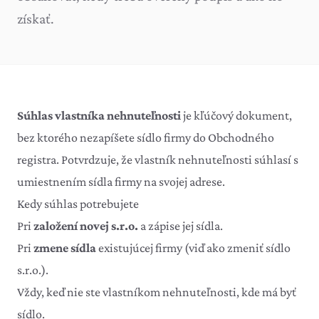
získať.
Súhlas vlastníka nehnuteľnosti
je kľúčový dokument,
bez ktorého nezapíšete sídlo firmy do Obchodného
registra. Potvrdzuje, že vlastník nehnuteľnosti súhlasí s
umiestnením sídla firmy na svojej adrese.
Kedy súhlas potrebujete
Pri
založení novej s.r.o.
a zápise jej sídla.
Pri
zmene sídla
existujúcej firmy (viď
ako zmeniť sídlo
s.r.o.
).
Vždy, keď nie ste vlastníkom nehnuteľnosti, kde má byť
sídlo.