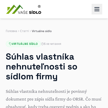
Головна
Статті
Virtuálne sídlo
VIRTUÁLNE SÍDLO
5 хв читання
Súhlas vlastníka
nehnuteľnosti so
sídlom firmy
Súhlas vlastníka nehnuteľnosti je povinný
dokument pre zápis sídla firmy do ORSR. Čo musí
obsahovať, kedy treba overený podpis a ako ho