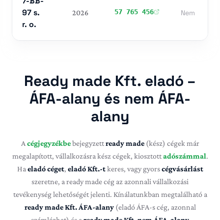
7-BB-
97 s.
57 765 456
2026
Nem
r. o.
Ready made Kft. eladó –
ÁFA-alany és nem ÁFA-
alany
A
cégjegyzékbe
bejegyzett
ready made
(kész) cégek már
megalapított, vállalkozásra kész cégek, kiosztott
adószámmal
.
Ha
eladó céget
,
eladó Kft.-t
keres, vagy gyors
cégvásárlást
szeretne, a ready made cég az azonnali vállalkozási
tevékenység lehetőségét jelenti. Kínálatunkban megtalálható a
ready made Kft. ÁFA-alany
(eladó ÁFA-s cég, azonnal
számlázhat) és a
ready made Kft. nem ÁFA-alany