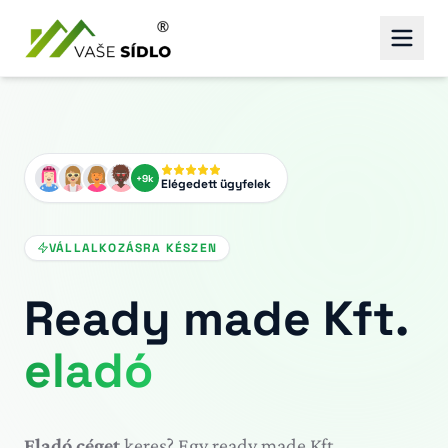
+9k
Elégedett ügyfelek
VÁLLALKOZÁSRA KÉSZEN
Ready made Kft.
eladó
Eladó céget
keres? Egy ready made Kft.