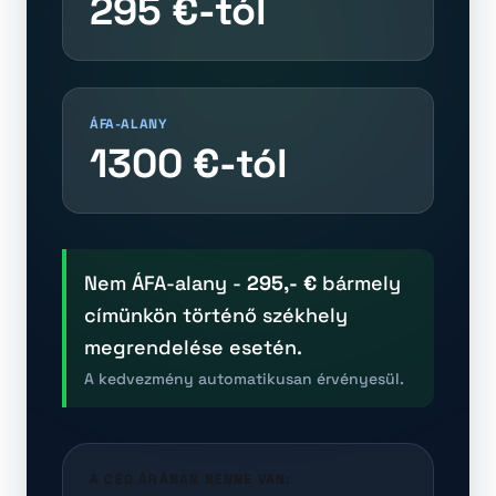
295 €-tól
ÁFA-ALANY
1300 €-tól
Nem ÁFA-alany -
295,- €
bármely
címünkön történő székhely
megrendelése esetén.
A kedvezmény automatikusan érvényesül.
A CÉG ÁRÁBAN BENNE VAN: