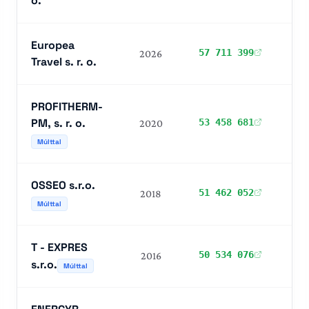
o.
Europea
57 711 399
2026
I
Travel s. r. o.
PROFITHERM-
PM, s. r. o.
53 458 681
2020
I
Múlttal
OSSEO s.r.o.
I
51 462 052
2018
NEG
Múlttal
T - EXPRES
I
50 534 076
2016
s.r.o.
NEG
Múlttal