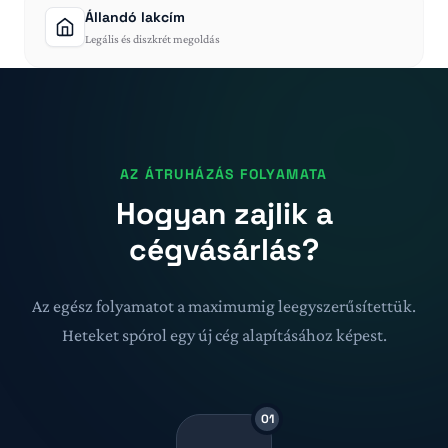
Állandó lakcím
Legális és diszkrét megoldás
AZ ÁTRUHÁZÁS FOLYAMATA
Hogyan zajlik a
cégvásárlás?
Az egész folyamatot a maximumig leegyszerűsítettük.
Heteket spórol egy új cég alapításához képest.
01