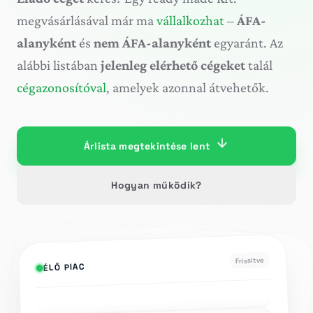
megvásárlásával már ma
vállalkozhat
–
ÁFA-
alanyként
és
nem ÁFA-alanyként
egyaránt. Az
alábbi listában
jelenleg elérhető cégeket
talál
cégazonosítóval
, amelyek azonnal átvehetők.
Árlista megtekintése lent
Hogyan működik?
Frissítve
ÉLŐ PIAC
7-BB-92 s. r. o.
350€
ÚJ
350€