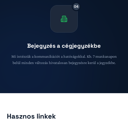
04
Bejegyzés a cégjegyzékbe
Mi intézzük a kommunikációt a hatóságokkal. Kb. 7 munkanapon
belül minden változás hivatalosan bejegyzésre kerül a jegyzékbe.
Hasznos linkek