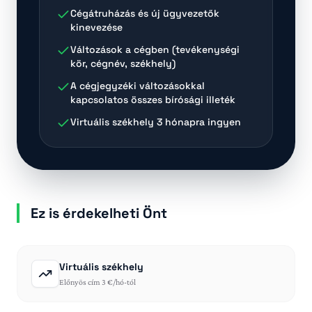
Cégátruházás és új ügyvezetők
kinevezése
Változások a cégben (tevékenységi
kör, cégnév, székhely)
A cégjegyzéki változásokkal
kapcsolatos összes bírósági illeték
Virtuális székhely
3 hónapra ingyen
Ez is érdekelheti Önt
Virtuális székhely
Előnyös cím 3 €/hó-tól