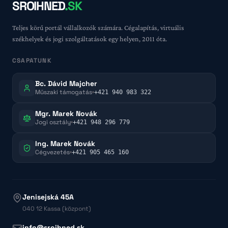
SROIHNED
.SK
Teljes körű portál vállalkozók számára. Cégalapítás, virtuális
székhelyek és jogi szolgáltatások egy helyen, 2011 óta.
CSAPATUNK
Bc. Dávid Majcher
Műszaki támogatás
+421 940 983 322
Mgr. Marek Novák
Jogi osztály
+421 948 296 779
Ing. Marek Novák
Cégvezetés
+421 905 465 160
Jenisejská 45A
040 12 Kassa (központ)
info@sroihned.sk