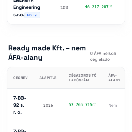
ENERGYR
I
Engineering
46 217 207
2011
NEG
s.r.o.
Múlttal
Ready made Kft. – nem
6 ÁFA nélküli
ÁFA-alany
cég eladó
CÉGAZONOSÍTÓ
ÁFA-
CÉGNÉV
ALAPÍTVA
/ ADÓSZÁM
ALANY
7-BB-
92 s.
57 765 715
2026
Nem
r. o.
7-BB-