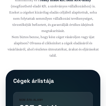
(megfizethető eladó Kft. a szokványos vállalkozáshoz) is.
Ezeket a cégeket kizárólag eladás céljából alapítottuk, soha
nem folytattak semmilyen vállalkozási tevékenységet,
törzstőkéjük befizetett, és garantálják értékes idejének
megtakarítását.
Nem biztos benne, hogy kész céget vásároljon vagy újat
alapítson? Olvassa el
cikkeinket a cégek eladásáról és
vásárlásáról
, ahol részletes útmutatókat, árakat és eljárásokat
talál.
Cégek árlistája
NEM ÁFA-ALANY