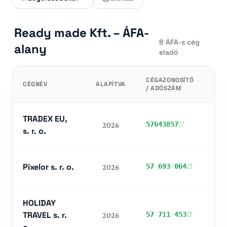
7-BB-95 s. r. o.
350€
Ready made Kft. – ÁFA-
ÚJ
8 ÁFA-s cég
alany
7-BB-96 s. r. o.
350€
eladó
ÚJ
CÉGAZONOSÍTÓ
ÁFA
7-BB-97 s. r. o.
350€
CÉGNÉV
ALAPÍTVA
/ ADÓSZÁM
ALA
ÚJ
TRADEX EU, s. r. o.
1 300€
TRADEX EU,
57643857
2026
I
ÚJ
s. r. o.
1 300€
Pixelor s. r. o.
ÚJ
Pixelor s. r. o.
57 693 064
2026
I
HOLIDAY TRAVEL s. r. o.
1 300€
ÚJ
HOLIDAY
Europea Travel s. r. o.
1 300€
TRAVEL s. r.
57 711 453
2026
I
ÚJ