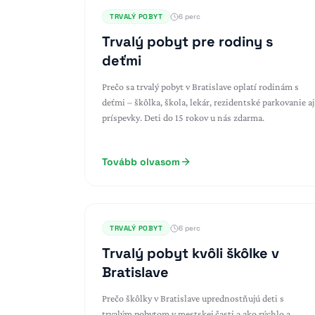
TRVALÝ POBYT
6 perc
Trvalý pobyt pre rodiny s
deťmi
Prečo sa trvalý pobyt v Bratislave oplatí rodinám s
deťmi – škôlka, škola, lekár, rezidentské parkovanie aj
príspevky. Deti do 15 rokov u nás zdarma.
Tovább olvasom
TRVALÝ POBYT
6 perc
Trvalý pobyt kvôli škôlke v
Bratislave
Prečo škôlky v Bratislave uprednostňujú deti s
trvalým pobytom v mestskej časti a ako rýchlo a