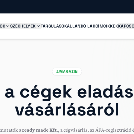
SOK
SZÉKHELYEK
TÁRSULÁSOK
ÁLLANDÓ LAKCÍM
CIKKEK
KAPCSO
MAGAZIN
 a cégek eladás
vásárlásáról
tmutatók a
ready made Kft.
, a cégvásárlás, az ÁFA-regisztráció 