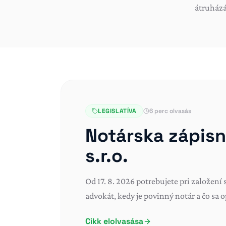
átruházá
LEGISLATÍVA
6 perc olvasás
Notárska zápisn
s.r.o.
Od 17. 8. 2026 potrebujete pri založení
advokát, kedy je povinný notár a čo sa o
Cikk elolvasása