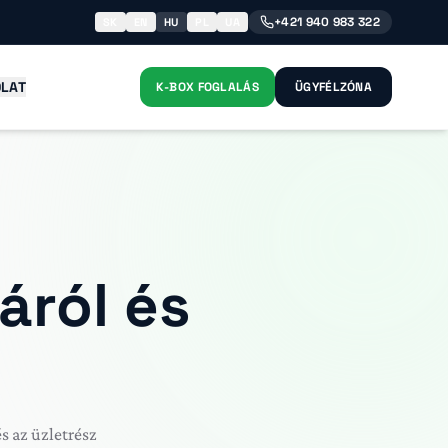
+421 940 983 322
SK
EN
HU
PL
UA
LAT
K-BOX FOGLALÁS
ÜGYFÉLZÓNA
áról és
és az üzletrész