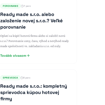
POROVNANIE
7 perc
Ready made s.r.o. alebo
založenie novej s.r.o.? Veľké
porovnanie
Oplatí sa kúpiť hotovú firmu alebo si založiť novú
s.r.o.? Porovnanie ceny, času, výhod a nevýhod ready
made spoločnosti vs. zakladania s.r.o. od nuly.
Tovább olvasom
SPRIEVODCA
8 perc
Ready made s.r.o.: kompletný
sprievodca kúpou hotovej
firmy