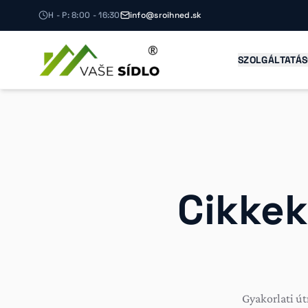
H - P: 8:00 - 16:30
info@sroihned.sk
SZOLGÁLTATÁ
Cikkek
Gyakorlati ú