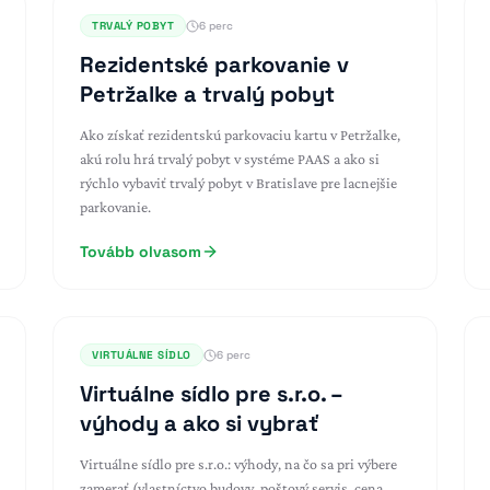
TRVALÝ POBYT
6 perc
Rezidentské parkovanie v
Petržalke a trvalý pobyt
Ako získať rezidentskú parkovaciu kartu v Petržalke,
akú rolu hrá trvalý pobyt v systéme PAAS a ako si
rýchlo vybaviť trvalý pobyt v Bratislave pre lacnejšie
parkovanie.
Tovább olvasom
VIRTUÁLNE SÍDLO
6 perc
Virtuálne sídlo pre s.r.o. –
výhody a ako si vybrať
Virtuálne sídlo pre s.r.o.: výhody, na čo sa pri výbere
zamerať (vlastníctvo budovy, poštový servis, cena,