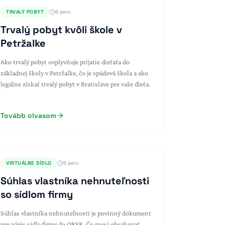
TRVALÝ POBYT
6 perc
Trvalý pobyt kvôli škole v
Petržalke
Ako trvalý pobyt ovplyvňuje prijatie dieťaťa do
základnej školy v Petržalke, čo je spádová škola a ako
legálne získať trvalý pobyt v Bratislave pre vaše dieťa.
Tovább olvasom
VIRTUÁLNE SÍDLO
5 perc
Súhlas vlastníka nehnuteľnosti
so sídlom firmy
Súhlas vlastníka nehnuteľnosti je povinný dokument
pre zápis sídla firmy do ORSR. Čo musí obsahovať,