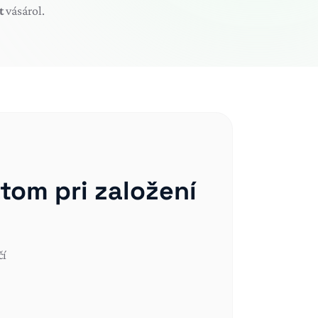
t
vásárol.
tom pri založení
čí