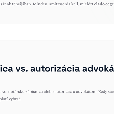
sának témájában. Minden, amit tudnia kell, mielőtt
eladó cége
ica vs. autorizácia advoká
 s.r.o. notársku zápisnicu alebo autorizáciu advokátom. Kedy sta
platí vybrať.