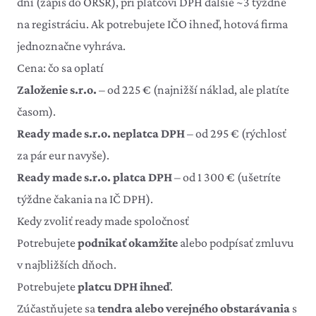
dní (zápis do ORSR), pri platcovi DPH ďalšie ~3 týždne
na registráciu. Ak potrebujete IČO ihneď, hotová firma
jednoznačne vyhráva.
Cena: čo sa oplatí
Založenie s.r.o.
– od 225 € (najnižší náklad, ale platíte
časom).
Ready made s.r.o. neplatca DPH
– od 295 € (rýchlosť
za pár eur navyše).
Ready made s.r.o. platca DPH
– od 1 300 € (ušetríte
týždne čakania na IČ DPH).
Kedy zvoliť ready made spoločnosť
Potrebujete
podnikať okamžite
alebo podpísať zmluvu
v najbližších dňoch.
Potrebujete
platcu DPH ihneď
.
Zúčastňujete sa
tendra alebo verejného obstarávania
s