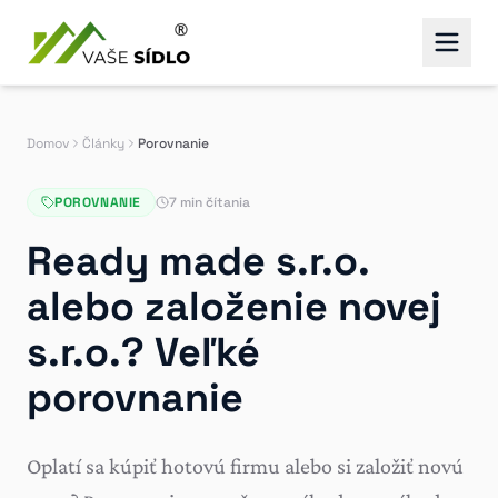
Domov
Články
Porovnanie
POROVNANIE
7 min čítania
Ready made s.r.o.
alebo založenie novej
s.r.o.? Veľké
porovnanie
Oplatí sa kúpiť hotovú firmu alebo si založiť novú