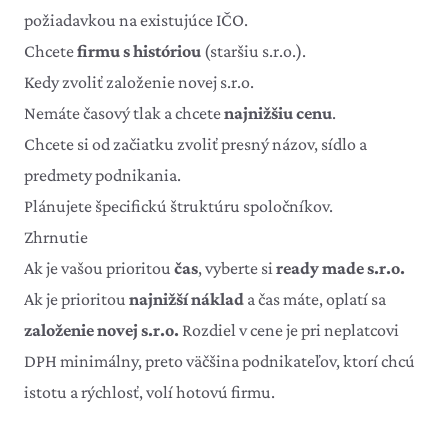
požiadavkou na existujúce IČO.
Chcete
firmu s históriou
(staršiu s.r.o.).
Kedy zvoliť založenie novej s.r.o.
Nemáte časový tlak a chcete
najnižšiu cenu
.
Chcete si od začiatku zvoliť presný názov, sídlo a
predmety podnikania.
Plánujete špecifickú štruktúru spoločníkov.
Zhrnutie
Ak je vašou prioritou
čas
, vyberte si
ready made s.r.o.
Ak je prioritou
najnižší náklad
a čas máte, oplatí sa
založenie novej s.r.o.
Rozdiel v cene je pri neplatcovi
DPH minimálny, preto väčšina podnikateľov, ktorí chcú
istotu a rýchlosť, volí hotovú firmu.