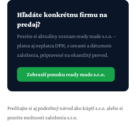
Hľadáte konkrétnu firmu na
predaj?
Pozrite si aktuálny zoznam ready made s.r.o. –
platca aj neplatca DPH, s cenami a dátumom
založenia, pripravené na okamžitý prevod.
Zobraziť ponuku ready made s.r.o.
Prečítajte si aj podrobný
návod ako kúpiť s.r.o.
alebo si
pozrite možnosti
založenia s.r.o.