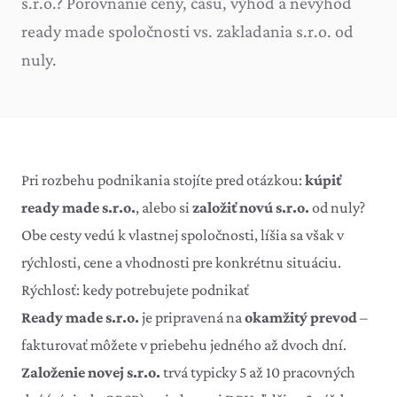
s.r.o.? Porovnanie ceny, času, výhod a nevýhod
ready made spoločnosti vs. zakladania s.r.o. od
nuly.
Pri rozbehu podnikania stojíte pred otázkou:
kúpiť
ready made s.r.o.
, alebo si
založiť novú s.r.o.
od nuly?
Obe cesty vedú k vlastnej spoločnosti, líšia sa však v
rýchlosti, cene a vhodnosti pre konkrétnu situáciu.
Rýchlosť: kedy potrebujete podnikať
Ready made s.r.o.
je pripravená na
okamžitý prevod
–
fakturovať môžete v priebehu jedného až dvoch dní.
Založenie novej s.r.o.
trvá typicky 5 až 10 pracovných