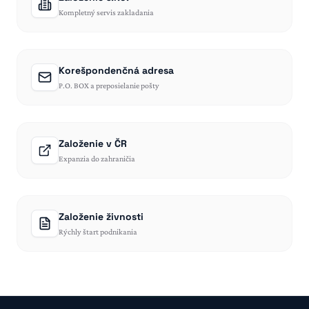
Kompletný servis zakladania
Korešpondenčná adresa
P.O. BOX a preposielanie pošty
Založenie v ČR
Expanzia do zahraničia
Založenie živnosti
Rýchly štart podnikania