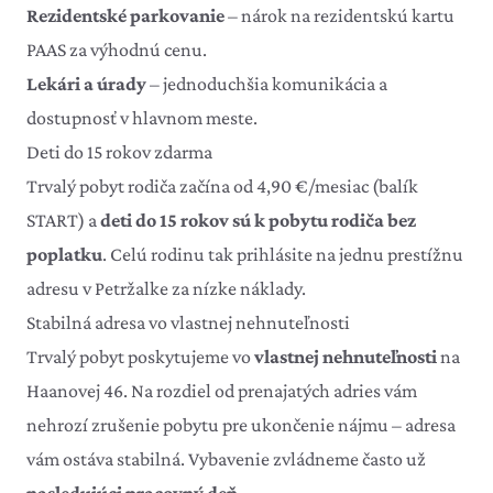
Rezidentské parkovanie
– nárok na
rezidentskú kartu
PAAS
za výhodnú cenu.
Lekári a úrady
– jednoduchšia komunikácia a
dostupnosť v hlavnom meste.
Deti do 15 rokov zdarma
Trvalý pobyt rodiča začína od 4,90 €/mesiac (balík
START) a
deti do 15 rokov sú k pobytu rodiča bez
poplatku
. Celú rodinu tak prihlásite na jednu prestížnu
adresu v Petržalke za nízke náklady.
Stabilná adresa vo vlastnej nehnuteľnosti
Trvalý pobyt poskytujeme vo
vlastnej nehnuteľnosti
na
Haanovej 46. Na rozdiel od prenajatých adries vám
nehrozí zrušenie pobytu pre ukončenie nájmu – adresa
vám ostáva stabilná. Vybavenie zvládneme často už