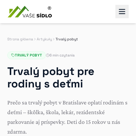
Strona główna
Artykuły
Trvalý pobyt
TRVALÝ POBYT
6 min czytania
Trvalý pobyt pre
rodiny s deťmi
Prečo sa trvalý pobyt v Bratislave oplatí rodinám s
deťmi – škôlka, škola, lekár, rezidentské
parkovanie aj príspevky. Deti do 15 rokov u nás
zdarma.