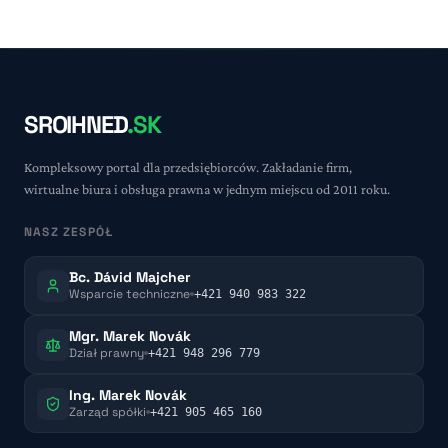
SROIHNED
.SK
Kompleksowy portal dla przedsiębiorców. Zakładanie firm,
wirtualne biura i obsługa prawna w jednym miejscu od 2011 roku.
NASZ ZESPÓŁ
Bc. Dávid Majcher
Wsparcie techniczne
+421 940 983 322
Mgr. Marek Novák
Dział prawny
+421 948 296 779
Ing. Marek Novák
Zarząd spółki
+421 905 465 160