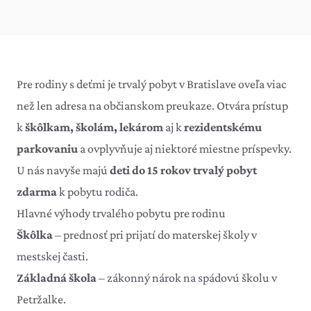
Pre rodiny s deťmi je trvalý pobyt v Bratislave oveľa viac
než len adresa na občianskom preukaze. Otvára prístup
k
škôlkam, školám, lekárom
aj k
rezidentskému
parkovaniu
a ovplyvňuje aj niektoré miestne príspevky.
U nás navyše majú
deti do 15 rokov trvalý pobyt
zdarma
k pobytu rodiča.
Hlavné výhody trvalého pobytu pre rodinu
Škôlka
– prednosť pri prijatí do
materskej školy v
mestskej časti
.
Základná škola
– zákonný nárok na
spádovú školu v
Petržalke
.