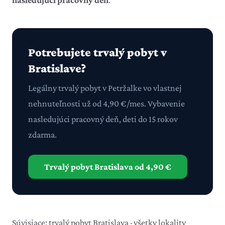
nasledujúci pracovný deň
.
Potrebujete trvalý pobyt v
Bratislave?
Legálny trvalý pobyt v Petržalke vo vlastnej
nehnuteľnosti už od 4,90 €/mes. Vybavenie
nasledujúci pracovný deň, deti do 15 rokov
zdarma.
Trvalý pobyt Bratislava od 4,90 €
Súvisiace:
trvalý pobyt Bratislava
·
všetky lokality